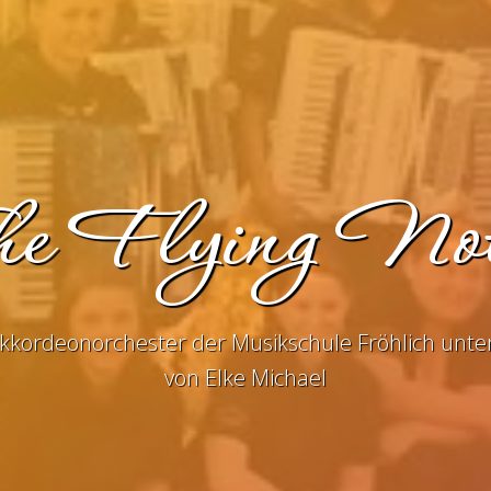
e Flying No
kkordeonorchester der Musikschule Fröhlich unter
von Elke Michael