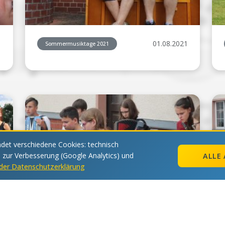
1
01.08.2021
Sommermusiktage 2021
et verschiedene Cookies: technisch
s zur Verbesserung (Google Analytics) und
ALLE 
n der Datenschutzerklärung
1
01.08.2021
Sommermusiktage 2021