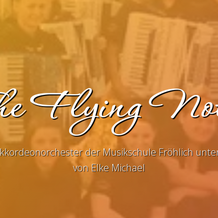
e Flying No
kkordeonorchester der Musikschule Fröhlich unter
von Elke Michael