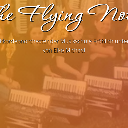
e Flying No
kkordeonorchester der Musikschule Fröhlich unter
von Elke Michael