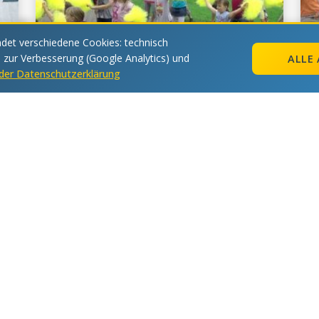
et verschiedene Cookies: technisch
s zur Verbesserung (Google Analytics) und
ALLE 
n der Datenschutzerklärung
1
18.07.2011
Sommerlager 2011 Belegung 1
8
Vorherige
1
2
3
...
6
7